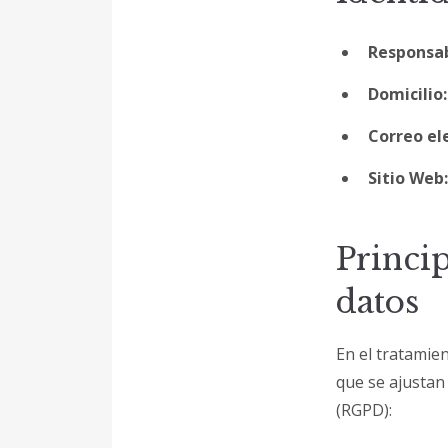
Responsab
Domicilio:
Correo el
Sitio Web:
Princip
datos
En el tratamien
que se ajustan
(RGPD):