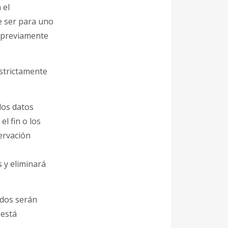
 el
e ser para uno
o previamente
estrictamente
los datos
l fin o los
servación
s y eliminará
ados serán
 está