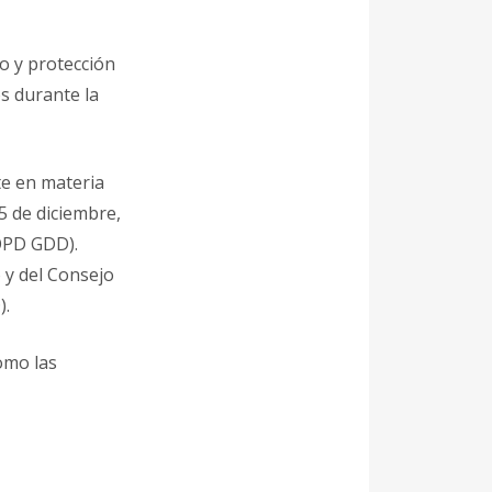
to y protección
s durante la
te en materia
5 de diciembre,
LOPD GDD).
y del Consejo
).
como las