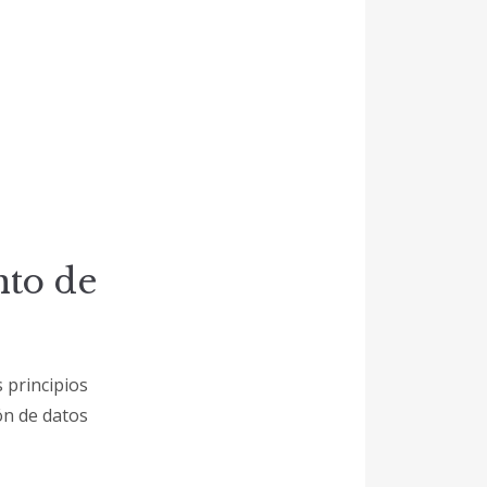
nto de
s principios
ón de datos