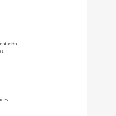
aceptación
as:
iones