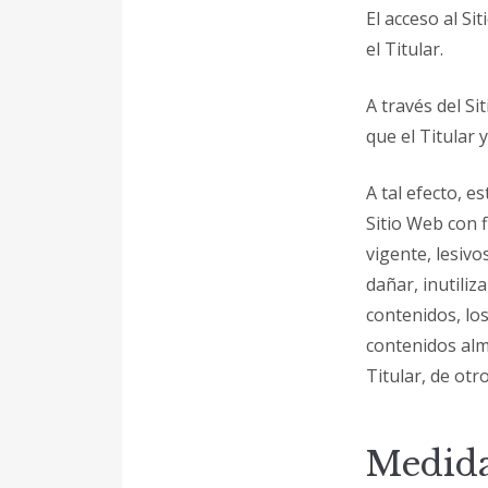
El acceso al Si
el Titular.
A través del Sit
que el Titular
A tal efecto, e
Sitio Web con f
vigente, lesiv
dañar, inutiliz
contenidos, lo
contenidos alm
Titular, de otr
Medida